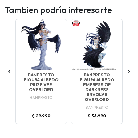
Tambien podría interesarte
BANPRESTO
BANPRESTO
II
FIGURA ALBEDO
FIGURA ALBEDO
F
PRIZE VER
EMPRESS OF
ND
OVERLORD
DARKNESS
F
ND
ENVOLVE
J
BANPRESTO
OVERLORD
BANPRESTO
$ 29.990
$ 36.990