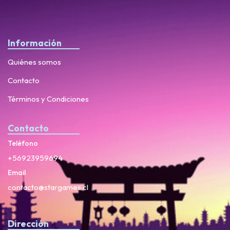
Información
Quiénes somos
Contacto
Términos y Condiciones
Contacto
Teléfono
+56923959694
Email
contacto@stargames.cl
Dirección