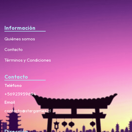
Información
Quiénes somos
Contacto
Términos y Condiciones
Contacto
Teléfono
+56923959694
Email
contacto@stargames.cl
Dirección