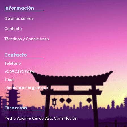
Información
Quiénes somos
Contacto
Términos y Condiciones
Contacto
Teléfono
+56923959694
Email
contacto@stargames.cl
Dirección
Pedro Aguirre Cerda 925, Constitución.