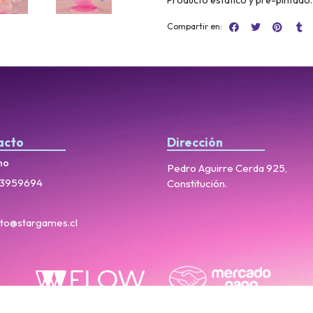
Producto estático y pre-pintado.
Compartir en:
acto
Dirección
no
Pedro Aguirre Cerda 925,
3959694
Constitución.
to@stargames.cl