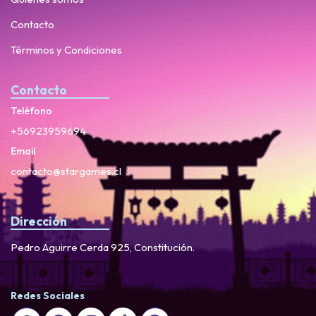
Contacto
Términos y Condiciones
Contacto
Teléfono
+56923959694
Email
contacto@stargames.cl
Dirección
Pedro Aguirre Cerda 925, Constitución.
Redes Sociales