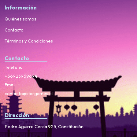
Información
Quiénes somos
Contacto
Términos y Condiciones
Contacto
Teléfono
+56923959694
Email
contacto@stargames.cl
Dirección
Pedro Aguirre Cerda 925, Constitución.