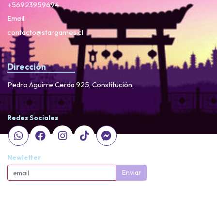
+56923959694
Email
contacto@stargames.cl
Dirección
Pedro Aguirre Cerda 925, Constitución.
Redes Sociales
Newletter
Enviar