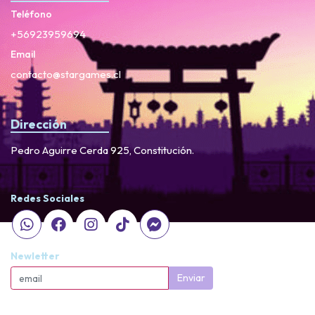
Teléfono
+56923959694
Email
contacto@stargames.cl
Dirección
Pedro Aguirre Cerda 925, Constitución.
Redes Sociales
Newletter
Enviar