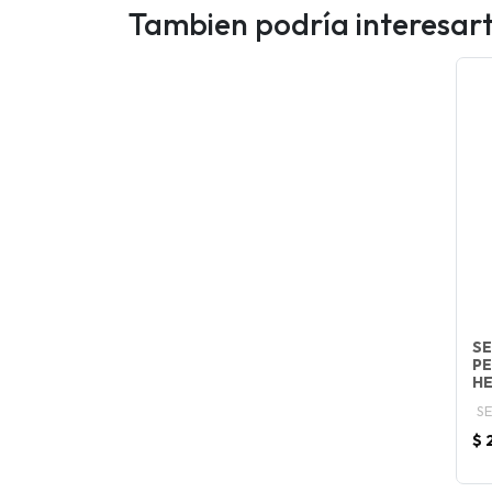
Tambien podría interesar
SE
PE
H
S
$ 