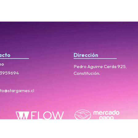
acto
Dirección
no
Pedro Aguirre Cerda 925,
3959694
Constitución.
to@stargames.cl
StarGames © 2026
Creado por
Bsale