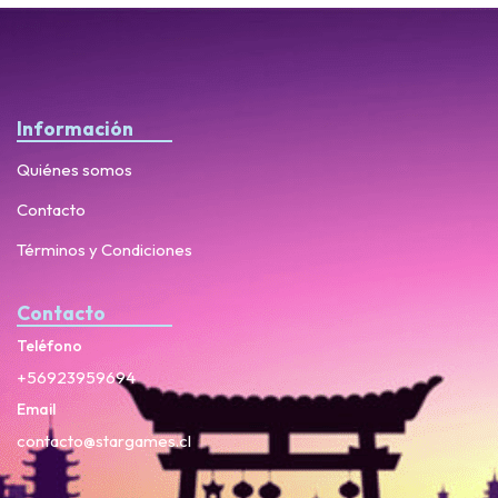
Información
Quiénes somos
Contacto
Términos y Condiciones
Contacto
Teléfono
+56923959694
Email
contacto@stargames.cl