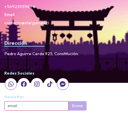
+56923959694
Email
contacto@stargames.cl
Dirección
Pedro Aguirre Cerda 925, Constitución.
Redes Sociales
Newletter
Enviar