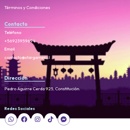
Términos y Condiciones
Contacto
Teléfono
+56923959694
Email
contacto@stargames.cl
Dirección
Pedro Aguirre Cerda 925, Constitución.
Redes Sociales