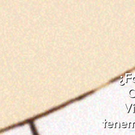
¿F
O
Vi
tenem