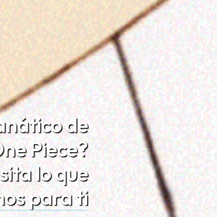
anático de
ne Piece?
sita lo que
os para ti