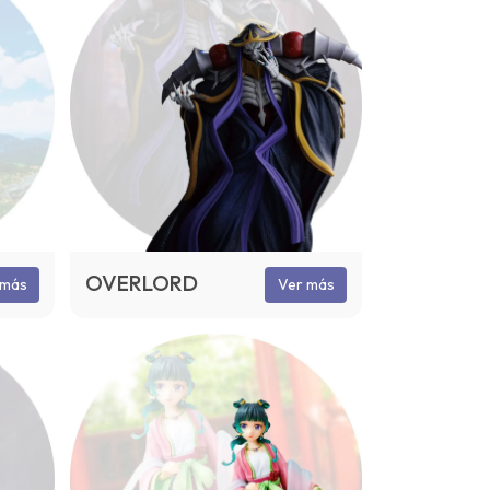
OVERLORD
 más
Ver más