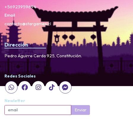
+56923959694
Email
contacto@stargames.cl
Dirección
Pedro Aguirre Cerda 925, Constitución.
Redes Sociales
Newletter
Enviar