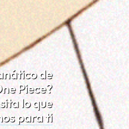
anático de
ne Piece?
sita lo que
os para ti