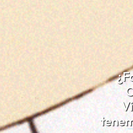
¿F
O
Vi
tenem