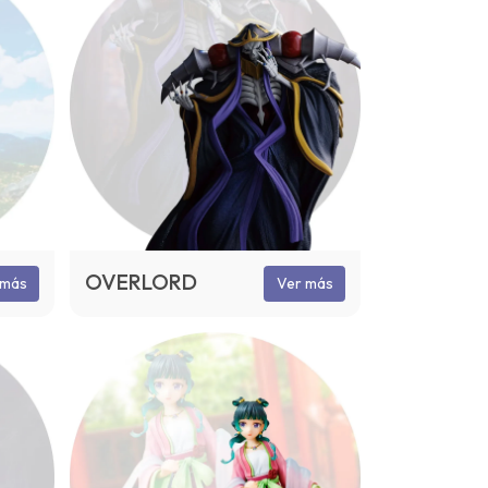
OVERLORD
 más
Ver más