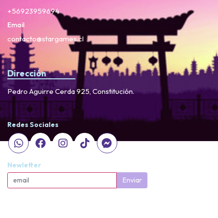
+56923959694
Email
contacto@stargames.cl
Dirección
Pedro Aguirre Cerda 925, Constitución.
Redes Sociales
Newletter
Enviar