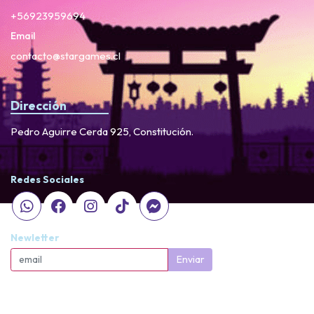
+56923959694
Email
contacto@stargames.cl
Dirección
Pedro Aguirre Cerda 925, Constitución.
Redes Sociales
Newletter
Enviar